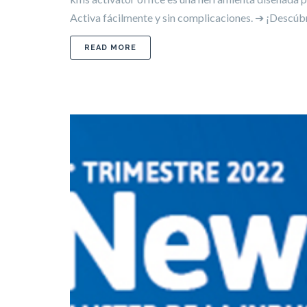
Activa fácilmente y sin complicaciones. ➔ ¡Descúb
ABOUT KMS ACTIVATOR OFFICE ✓ ACTIV
READ MORE