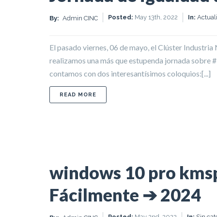
Posted:
May 13th, 2022
In:
Actual
By:
Admin CINC
El pasado viernes, 06 de mayo, el Clúster Industria
realizamos una más que estupenda jornada sobre #
contamos con dos interesantísimos coloquios:[...]
ABOUT JORNADA DE IGUALDAD DE O
READ MORE
windows 10 pro kmsp
Fácilmente ➔ 2024
Posted:
May 2nd, 2022
In:
Sin cat