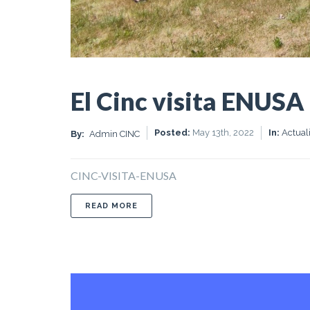
El Cinc visita ENUSA
Posted:
May 13th, 2022
In:
Actual
By:
Admin CINC
CINC-VISITA-ENUSA
ABOUT EL CINC VISITA ENUSA
READ MORE