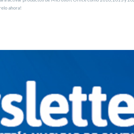
relo ahora!
A MICROSOFT OFFICE 2010, 2013, 2021 ➔ FÁCIL Y RÁPIDO