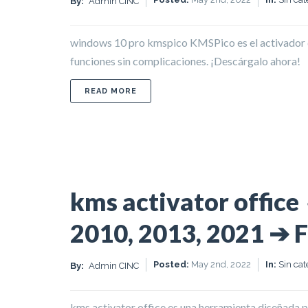
By:
Admin CINC
windows 10 pro kmspico KMSPico es el activador q
funciones sin complicaciones. ¡Descárgalo ahora!
ABOUT WINDOWS 10 PRO KMSPICO ✓ 
READ MORE
kms activator office
2010, 2013, 2021 ➔ F
Posted:
May 2nd, 2022
In:
Sin cat
By:
Admin CINC
kms activator office es una herramienta diseñada