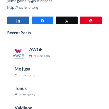
jaime.galbally@nuclenor.es
http://nuclenor.org
Partagez
Partagez
Tweetez
Épingle
Recent Posts
AWGE
21 mars 2019
Motusa
21 mars 2019
Tonus
21 mars 2019
Valdinox