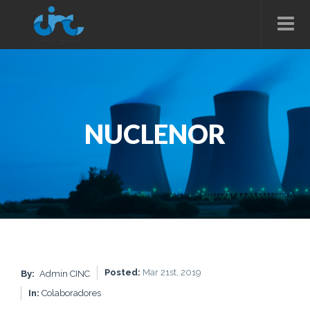
NUCLENOR
Posted:
Mar 21st, 2019
By:
Admin CINC
In:
Colaboradores