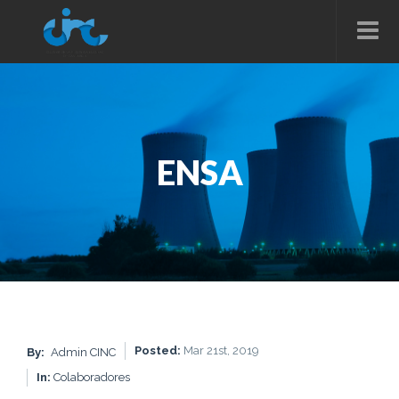
ENSA
Posted:
Mar 21st, 2019
By:
Admin CINC
In:
Colaboradores