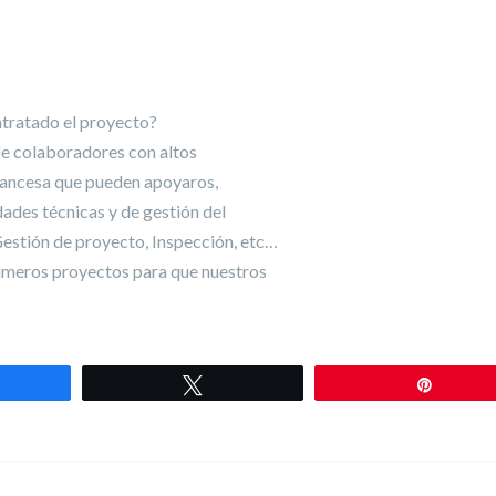
tratado el proyecto?
de colaboradores con altos
rancesa que pueden apoyaros,
idades técnicas y de gestión del
estión de proyecto, Inspección, etc…
rimeros proyectos para que nuestros
mpartir
Twittear
Pin