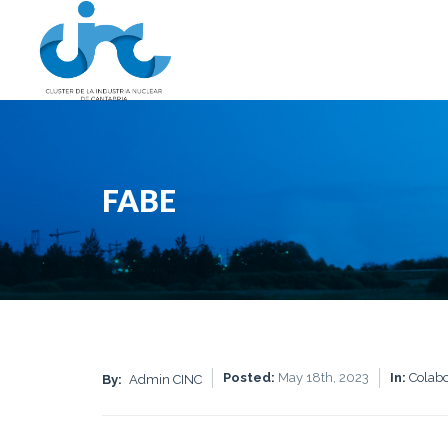
FABE
Posted:
May 18th, 2023
In:
Colab
By:
Admin CINC