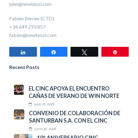
john@newtesol.com
Fabien Berrier (CTO)
+34 649 293 857
fabien@newtesol.com
Compartir
Compartir
Twittear
Pin
Recent Posts
EL CINC APOYA EL ENCUENTRO
CAÑAS DE VERANO DE WIN NORTE
julio 16, 2026
CONVENIO DE COLABORACIÓN DE
SANTURBAN S.A. CON EL CINC
junio 30, 2026
10º ANIVERSARIO CINC