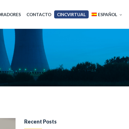
ORADORES
CONTACTO
CINCVIRTUAL
ESPAÑOL
English
Français
Recent Posts