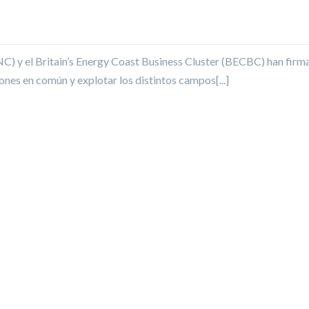
INC) y el Britain’s Energy Coast Business Cluster (BECBC) han fir
nes en común y explotar los distintos campos[...]
 UN ACUERDO DE COLABORACIÓN