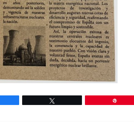
mpartir
Twittear
Pin