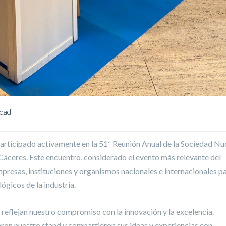
idad
 participado activamente en la 51ª Reunión Anual de la Sociedad Nu
Cáceres. Este encuentro, considerado el evento más relevante del
mpresas, instituciones y organismos nacionales e internacionales p
ógicos de la industria.
reflejan nuestro compromiso con la innovación y la excelencia.
ron nuestro stand y compartieron sus ideas y experiencias con