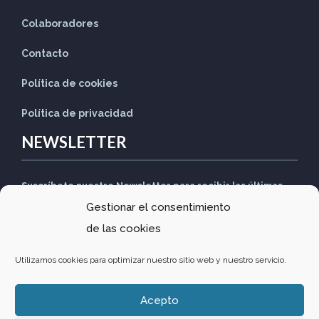
Colaboradores
Contacto
Política de cookies
Política de privacidad
NEWSLETTER
Suscríbete nuestro Newsletter para recibir las últimas
Gestionar el consentimiento
noticias
de las cookies
Utilizamos cookies para optimizar nuestro sitio web y nuestro servicio.
Acepto
Design by
Comunitics
·
Política de privacidad
·
Política de