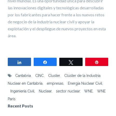
nivel mundial. Es una oportunidad única para descubrir
las innovaciones digitales y tecnológicas desarrolladas
por los fabricantes para hacer frente a los nuevos retos
de negocio de la industria nuclear civil y apoyar la
explotación y el despliegue de nuevos proyectos en esta
área.
Compartir
Compartir
Twittear
Pin
Cantabria
,
CINC
,
Cluster
,
Clúster de la Industria
Nuclear en Cantabria
,
empresas
,
Energía Nuclear Civil
,
Ingeniería Civil
,
Nuclear
,
sector nuclear
,
WNE
,
WNE
París
Recent Posts