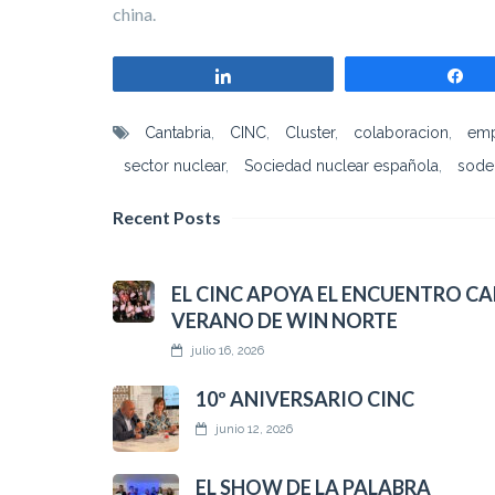
china.
Compartir
Co
Cantabria
,
CINC
,
Cluster
,
colaboracion
,
emp
sector nuclear
,
Sociedad nuclear española
,
sode
Recent Posts
EL CINC APOYA EL ENCUENTRO CA
VERANO DE WIN NORTE
julio 16, 2026
10º ANIVERSARIO CINC
junio 12, 2026
EL SHOW DE LA PALABRA