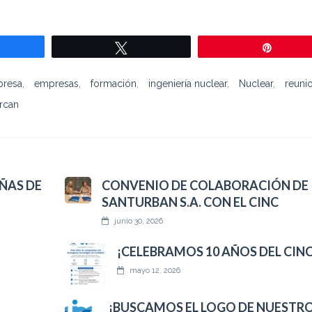
mpartir
Twittear
Pin
resa
,
empresas
,
formación
,
ingeniería nuclear
,
Nuclear
,
reuni
rcan
ÑAS DE
CONVENIO DE COLABORACIÓN DE
SANTURBAN S.A. CON EL CINC
junio 30, 2026
¡CELEBRAMOS 10 AÑOS DEL CINC
mayo 12, 2026
¡BUSCAMOS EL LOGO DE NUESTRO