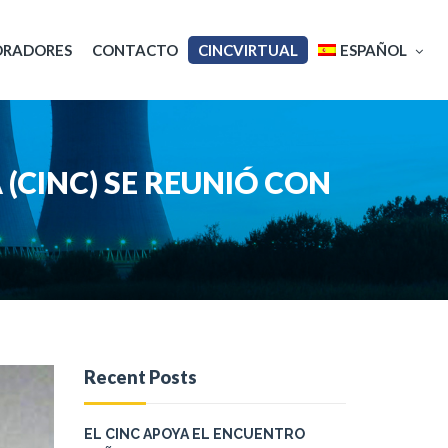
ORADORES
CONTACTO
CINCVIRTUAL
ESPAÑOL
English
 (CINC) SE REUNIÓ CON
Français
Recent Posts
EL CINC APOYA EL ENCUENTRO