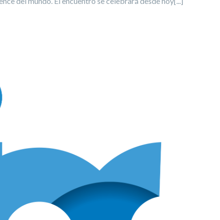
nce del mundo. El encuentro se celebrará desde hoy[...]
ROS DEL CINC EN BIG SCIENCE BUSINESS FORUM #BSBF2018