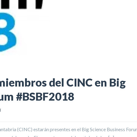
 miembros del CINC en Big
orum #BSBF2018
d
antabria (CINC) estarán presentes en el Big Science Business For