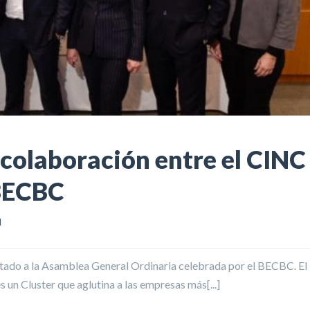
colaboración entre el CINC
 BECBC
d
vitado a la Asamblea General Ordinaria celebrada por el BECBC. El
 un Cluster que aglutina a las empresas más[...]