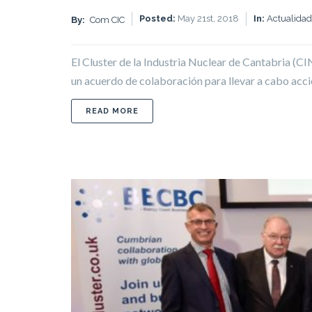
Posted:
May 21st, 2018
In:
Actualidad
By:
Com CIC
El Cluster de la Industria Nuclear de Cantabria (C
un acuerdo de colaboración para llevar a cabo accio
ABOUT EL CINC Y EL BECBC FIRMAN
READ MORE