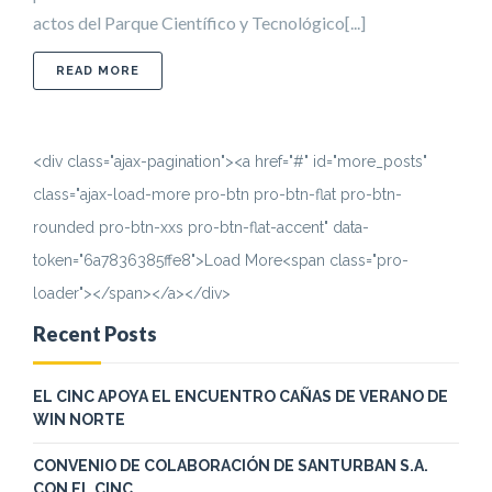
actos del Parque Científico y Tecnológico[...]
ABOUT RESUMEN PRENSA DE LA JORNADA ORGAN
READ MORE
<div class="ajax-pagination"><a href="#" id="more_posts"
class="ajax-load-more pro-btn pro-btn-flat pro-btn-
rounded pro-btn-xxs pro-btn-flat-accent" data-
token="6a7836385ffe8">Load More<span class="pro-
loader"></span></a></div>
Recent Posts
EL CINC APOYA EL ENCUENTRO CAÑAS DE VERANO DE
WIN NORTE
CONVENIO DE COLABORACIÓN DE SANTURBAN S.A.
CON EL CINC