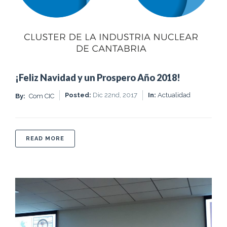
¡Feliz Navidad y un Prospero Año 2018!
Posted:
Dic 22nd, 2017
In:
Actualidad
By:
Com CIC
ABOUT ¡FELIZ NAVIDAD Y UN PROSPERO AÑO 201
READ MORE