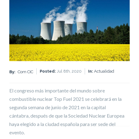
Posted:
Jul 8th, 2020
In:
Actualidad
By:
Com CIC
El congreso más importante del mundo sobre
combustible nuclear Top Fuel 2021 se celebrará en la
segunda semana de junio de 2021 en la capital
cántabra, después de que la Sociedad Nuclear Europea
haya elegido a la ciudad española para ser sede del
evento.