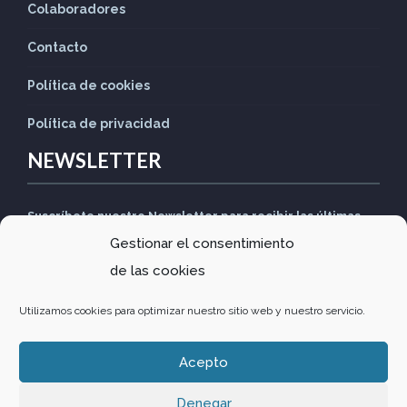
Colaboradores
Contacto
Política de cookies
Política de privacidad
NEWSLETTER
Suscríbete nuestro Newsletter para recibir las últimas
Gestionar el consentimiento
noticias
de las cookies
Utilizamos cookies para optimizar nuestro sitio web y nuestro servicio.
Acepto
Design by
Comunitics
·
Política de privacidad
·
Política de
Denegar