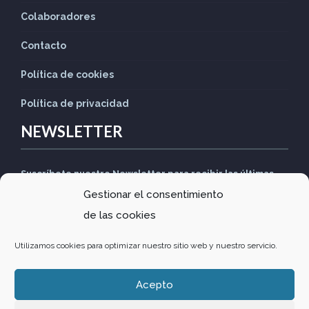
Colaboradores
Contacto
Política de cookies
Política de privacidad
NEWSLETTER
Suscríbete nuestro Newsletter para recibir las últimas
Gestionar el consentimiento
noticias
de las cookies
Utilizamos cookies para optimizar nuestro sitio web y nuestro servicio.
Acepto
Design by
Comunitics
·
Política de privacidad
·
Política de