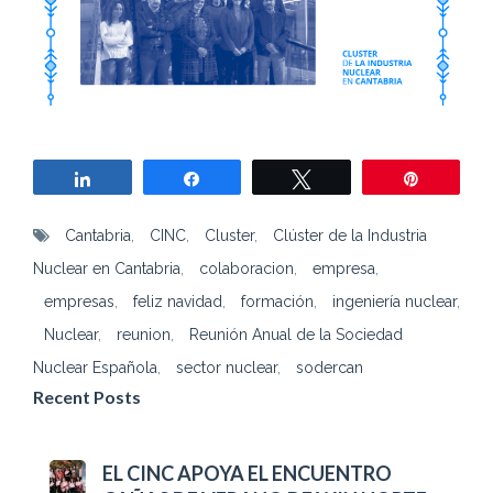
Compartir
Compartir
Twittear
Pin
Cantabria
,
CINC
,
Cluster
,
Clúster de la Industria
Nuclear en Cantabria
,
colaboracion
,
empresa
,
empresas
,
feliz navidad
,
formación
,
ingeniería nuclear
,
Nuclear
,
reunion
,
Reunión Anual de la Sociedad
Nuclear Española
,
sector nuclear
,
sodercan
Recent Posts
EL CINC APOYA EL ENCUENTRO