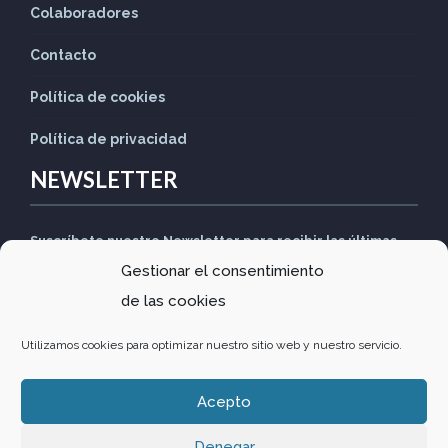
Colaboradores
Contacto
Política de cookies
Política de privacidad
NEWSLETTER
Suscríbete nuestro Newsletter para recibir las últimas
Gestionar el consentimiento
noticias
de las cookies
Utilizamos cookies para optimizar nuestro sitio web y nuestro servicio.
Acepto
Design by
Comunitics
·
Política de privacidad
·
Política de
Denegar